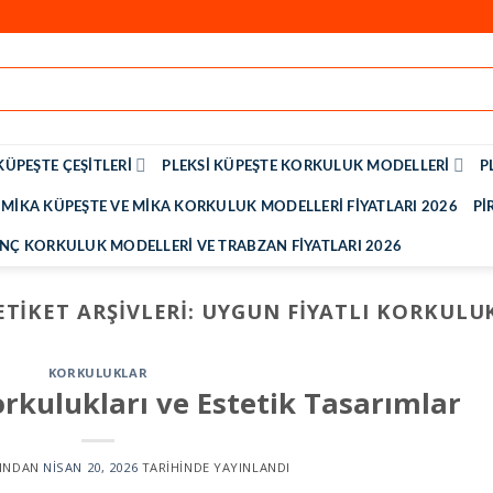
KÜPEŞTE ÇEŞITLERI
PLEKSI KÜPEŞTE KORKULUK MODELLERI
P
MIKA KÜPEŞTE VE MIKA KORKULUK MODELLERI FIYATLARI 2026
PI
INÇ KORKULUK MODELLERI VE TRABZAN FIYATLARI 2026
ETIKET ARŞIVLERI:
UYGUN FIYATLI KORKULU
KORKULUKLAR
rkulukları ve Estetik Tasarımlar
INDAN
NISAN 20, 2026
TARIHINDE YAYINLANDI