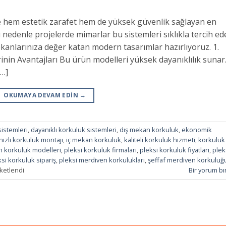
e hem estetik zarafet hem de yüksek güvenlik sağlayan en
 nedenle projelerde mimarlar bu sistemleri sıklıkla tercih ed
kanlarınıza değer katan modern tasarımlar hazırlıyoruz. 1.
inin Avantajları Bu ürün modelleri yüksek dayanıklılık sunar
[…]
OKUMAYA DEVAM EDIN
→
sistemleri
,
dayanıklı korkuluk sistemleri
,
dış mekan korkuluk
,
ekonomik
hızlı korkuluk montajı
,
iç mekan korkuluk
,
kaliteli korkuluk hizmeti
,
korkuluk
 korkuluk modelleri
,
pleksi korkuluk firmaları
,
pleksi korkuluk fiyatları
,
plek
ksi korkuluk sipariş
,
pleksi merdiven korkulukları
,
şeffaf merdiven korkuluğ
ketlendi
Bir yorum bı