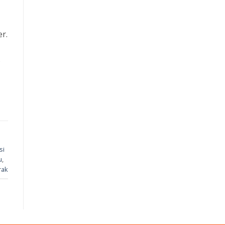
er.
.
si
u
,
rak