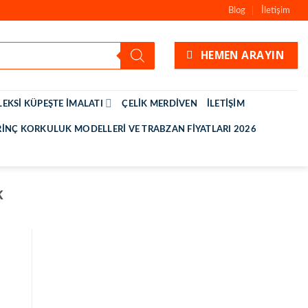
Blog
İletişim
HEMEN ARAYIN
LEKSI KÜPEŞTE İMALATI
ÇELIK MERDIVEN
İLETIŞIM
RINÇ KORKULUK MODELLERI VE TRABZAN FIYATLARI 2026
K