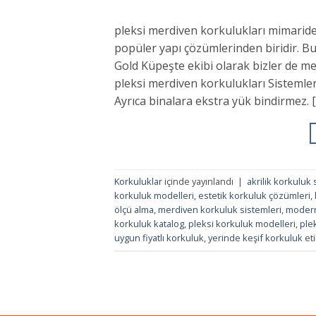
pleksi merdiven korkulukları mimarid
popüler yapı çözümlerinden biridir. Bu
Gold Küpeşte ekibi olarak bizler de me
pleksi merdiven korkulukları Sistemler
Ayrıca binalara ekstra yük bindirmez. 
Korkuluklar
içinde yayınlandı
|
akrilik korkuluk 
korkuluk modelleri
,
estetik korkuluk çözümleri
,
ölçü alma
,
merdiven korkuluk sistemleri
,
modern
korkuluk katalog
,
pleksi korkuluk modelleri
,
ple
uygun fiyatlı korkuluk
,
yerinde keşif korkuluk
eti