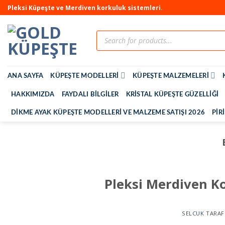
Pleksi Küpeşte ve Merdiven korkuluk sistemleri.
ANA SAYFA
KÜPEŞTE MODELLERI
KÜPEŞTE MALZEMELERI
HAKKIMIZDA
FAYDALI BILGILER
KRISTAL KÜPEŞTE GÜZELLIĞI
DIKME AYAK KÜPEŞTE MODELLERI VE MALZEME SATIŞI 2026
PIR
Pleksi Merdiven Ko
SELCUK
TARAF