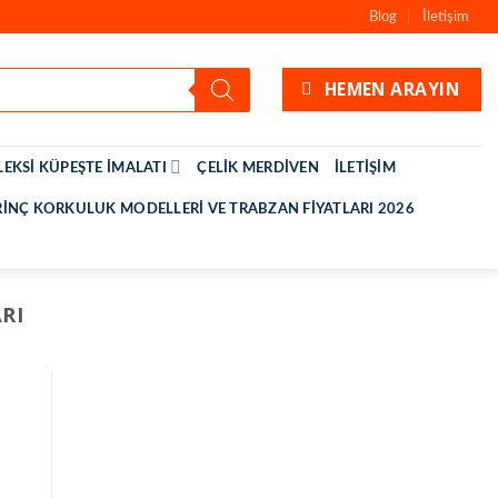
Blog
İletişim
HEMEN ARAYIN
LEKSI KÜPEŞTE İMALATI
ÇELIK MERDIVEN
İLETIŞIM
RINÇ KORKULUK MODELLERI VE TRABZAN FIYATLARI 2026
RI