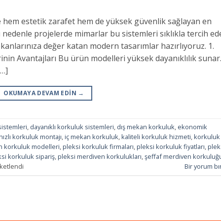
e hem estetik zarafet hem de yüksek güvenlik sağlayan en
 nedenle projelerde mimarlar bu sistemleri sıklıkla tercih ed
kanlarınıza değer katan modern tasarımlar hazırlıyoruz. 1.
inin Avantajları Bu ürün modelleri yüksek dayanıklılık sunar
[…]
OKUMAYA DEVAM EDIN
→
sistemleri
,
dayanıklı korkuluk sistemleri
,
dış mekan korkuluk
,
ekonomik
hızlı korkuluk montajı
,
iç mekan korkuluk
,
kaliteli korkuluk hizmeti
,
korkuluk
 korkuluk modelleri
,
pleksi korkuluk firmaları
,
pleksi korkuluk fiyatları
,
plek
ksi korkuluk sipariş
,
pleksi merdiven korkulukları
,
şeffaf merdiven korkuluğ
ketlendi
Bir yorum bı