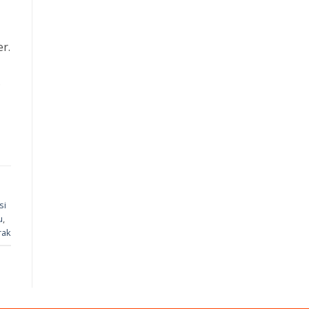
er.
.
si
u
,
rak