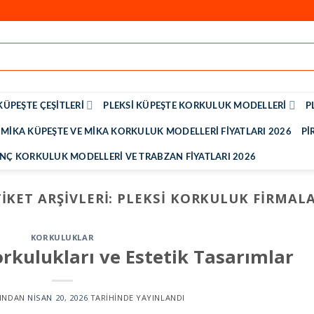
KÜPEŞTE ÇEŞITLERI
PLEKSI KÜPEŞTE KORKULUK MODELLERI
P
MIKA KÜPEŞTE VE MIKA KORKULUK MODELLERI FIYATLARI 2026
PI
INÇ KORKULUK MODELLERI VE TRABZAN FIYATLARI 2026
TIKET ARŞIVLERI:
PLEKSI KORKULUK FIRMALA
KORKULUKLAR
rkulukları ve Estetik Tasarımlar
INDAN
NISAN 20, 2026
TARIHINDE YAYINLANDI