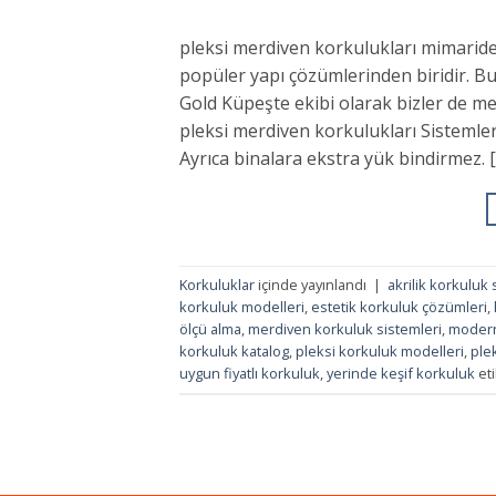
pleksi merdiven korkulukları mimarid
popüler yapı çözümlerinden biridir. Bu
Gold Küpeşte ekibi olarak bizler de me
pleksi merdiven korkulukları Sistemler
Ayrıca binalara ekstra yük bindirmez. 
Korkuluklar
içinde yayınlandı
|
akrilik korkuluk 
korkuluk modelleri
,
estetik korkuluk çözümleri
,
ölçü alma
,
merdiven korkuluk sistemleri
,
modern
korkuluk katalog
,
pleksi korkuluk modelleri
,
ple
uygun fiyatlı korkuluk
,
yerinde keşif korkuluk
eti