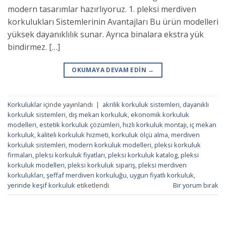
modern tasarımlar hazırlıyoruz. 1. pleksi merdiven
korkulukları Sistemlerinin Avantajları Bu ürün modelleri
yüksek dayanıklılık sunar. Ayrıca binalara ekstra yük
bindirmez. […]
OKUMAYA DEVAM EDIN
→
Korkuluklar
içinde yayınlandı
|
akrilik korkuluk sistemleri
,
dayanıklı
korkuluk sistemleri
,
dış mekan korkuluk
,
ekonomik korkuluk
modelleri
,
estetik korkuluk çözümleri
,
hızlı korkuluk montajı
,
iç mekan
korkuluk
,
kaliteli korkuluk hizmeti
,
korkuluk ölçü alma
,
merdiven
korkuluk sistemleri
,
modern korkuluk modelleri
,
pleksi korkuluk
firmaları
,
pleksi korkuluk fiyatları
,
pleksi korkuluk katalog
,
pleksi
korkuluk modelleri
,
pleksi korkuluk sipariş
,
pleksi merdiven
korkulukları
,
şeffaf merdiven korkuluğu
,
uygun fiyatlı korkuluk
,
yerinde keşif korkuluk
etiketlendi
Bir yorum bırak