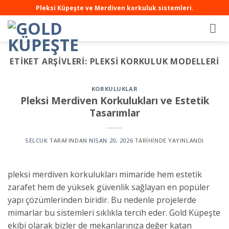
Pleksi Küpeşte ve Merdiven korkuluk sistemleri.
ETIKET ARŞIVLERI:
PLEKSI KORKULUK MODELLERI
KORKULUKLAR
Pleksi Merdiven Korkulukları ve Estetik
Tasarımlar
SELCUK
TARAFINDAN
NISAN 20, 2026
TARIHINDE YAYINLANDI
pleksi merdiven korkulukları mimaride hem estetik
zarafet hem de yüksek güvenlik sağlayan en popüler
yapı çözümlerinden biridir. Bu nedenle projelerde
mimarlar bu sistemleri sıklıkla tercih eder. Gold Küpeşte
ekibi olarak bizler de mekanlarınıza değer katan