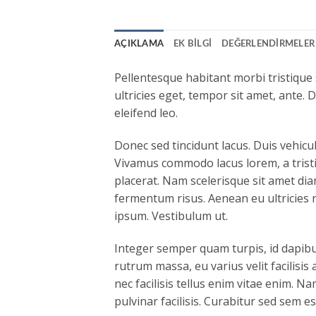
AÇIKLAMA
EK BILGI
DEĞERLENDIRMELER 
Pellentesque habitant morbi tristique
ultricies eget, tempor sit amet, ante.
eleifend leo.
Donec sed tincidunt lacus. Duis vehicu
Vivamus commodo lacus lorem, a tristi
placerat. Nam scelerisque sit amet diam
fermentum risus. Aenean eu ultricies 
ipsum. Vestibulum ut.
Integer semper quam turpis, id dapibus
rutrum massa, eu varius velit facilisis a
nec facilisis tellus enim vitae enim. 
pulvinar facilisis. Curabitur sed sem es