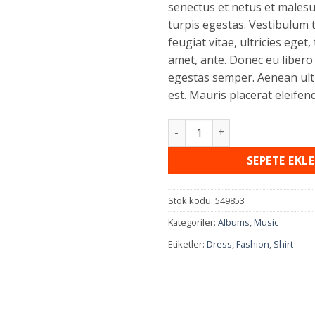
senectus et netus et males
turpis egestas. Vestibulum 
feugiat vitae, ultricies eget,
amet, ante. Donec eu libero
egestas semper. Aenean ultr
est. Mauris placerat eleifend
SEPETE EKLE
Stok kodu:
549853
Kategoriler:
Albums
,
Music
Etiketler:
Dress
,
Fashion
,
Shirt