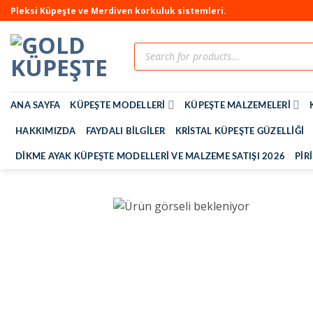
Pleksi Küpeşte ve Merdiven korkuluk sistemleri.
ANA SAYFA
KÜPEŞTE MODELLERI
KÜPEŞTE MALZEMELERI
HAKKIMIZDA
FAYDALI BILGILER
KRISTAL KÜPEŞTE GÜZELLIĞI
DIKME AYAK KÜPEŞTE MODELLERI VE MALZEME SATIŞI 2026
PIR