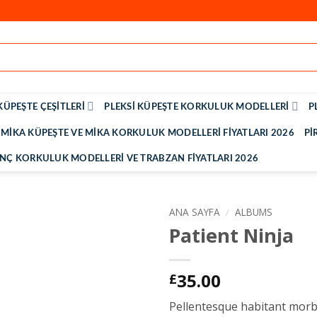
KÜPEŞTE ÇEŞITLERI
PLEKSI KÜPEŞTE KORKULUK MODELLERI
P
MIKA KÜPEŞTE VE MIKA KORKULUK MODELLERI FIYATLARI 2026
PI
INÇ KORKULUK MODELLERI VE TRABZAN FIYATLARI 2026
ANA SAYFA
/
ALBUMS
Patient Ninja
35.00
£
Pellentesque habitant morbi