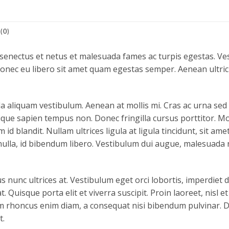
(0)
 senectus et netus et malesuada fames ac turpis egestas. Ves
 Donec eu libero sit amet quam egestas semper. Aenean ultrici
la aliquam vestibulum. Aenean at mollis mi. Cras ac urna sed 
que sapien tempus non. Donec fringilla cursus porttitor. Mo
 id blandit. Nullam ultrices ligula at ligula tincidunt, sit a
nulla, id bibendum libero. Vestibulum dui augue, malesuada 
 nunc ultrices at. Vestibulum eget orci lobortis, imperdiet 
t. Quisque porta elit et viverra suscipit. Proin laoreet, nisl et 
Nam rhoncus enim diam, a consequat nisi bibendum pulvinar. 
t.