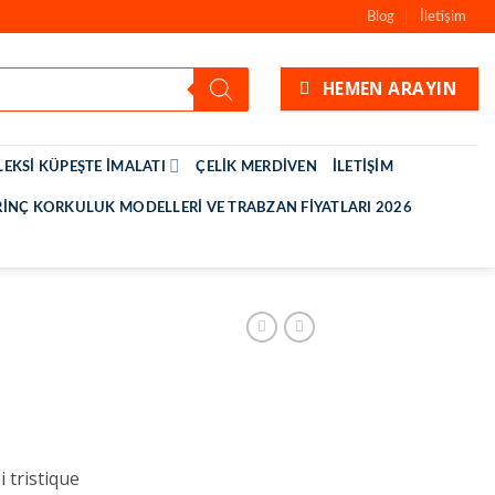
Blog
İletişim
HEMEN ARAYIN
LEKSI KÜPEŞTE İMALATI
ÇELIK MERDIVEN
İLETIŞIM
RINÇ KORKULUK MODELLERI VE TRABZAN FIYATLARI 2026
 tristique