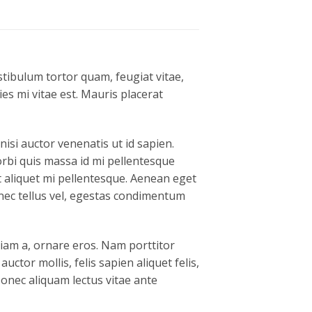
tibulum tortor quam, feugiat vitae,
es mi vitae est. Mauris placerat
nisi auctor venenatis ut id sapien.
rbi quis massa id mi pellentesque
met aliquet mi pellentesque. Aenean eget
nec tellus vel, egestas condimentum
diam a, ornare eros. Nam porttitor
auctor mollis, felis sapien aliquet felis,
Donec aliquam lectus vitae ante