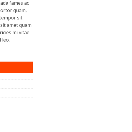
uada fames ac
tortor quam,
 tempor sit
 sit amet quam
icies mi vitae
 leo.