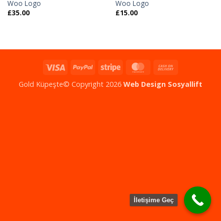
Woo Logo
Woo Logo
£
35.00
£
15.00
Gold Küpeşte© Copyright 2026
Web Design
Sosyallift
İletişime Geç