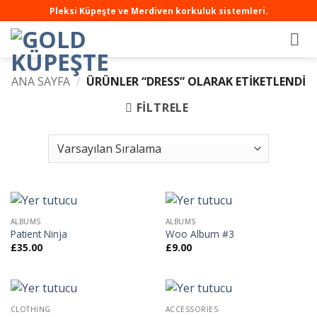
Pleksi Küpeşte ve Merdiven korkuluk sistemleri.
ANA SAYFA
/
ÜRÜNLER “DRESS” OLARAK ETIKETLENDI
FILTRELE
ALBUMS
ALBUMS
Patient Ninja
Woo Album #3
£
35.00
£
9.00
CLOTHING
ACCESSORIES