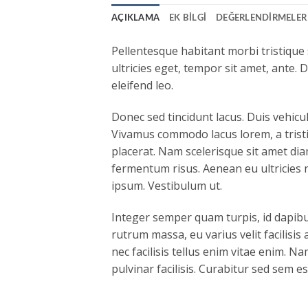
AÇIKLAMA
EK BILGI
DEĞERLENDIRMELER 
Pellentesque habitant morbi tristique
ultricies eget, tempor sit amet, ante.
eleifend leo.
Donec sed tincidunt lacus. Duis vehicu
Vivamus commodo lacus lorem, a tristi
placerat. Nam scelerisque sit amet diam
fermentum risus. Aenean eu ultricies 
ipsum. Vestibulum ut.
Integer semper quam turpis, id dapibus
rutrum massa, eu varius velit facilisis a
nec facilisis tellus enim vitae enim. 
pulvinar facilisis. Curabitur sed sem es