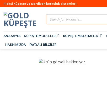
Pleksi Küpeşte ve Merdiven korkuluk sistemleri.
ANA SAYFA
KÜPEŞTE MODELLERI
KÜPEŞTE MALZEMELERI
HAKKIMIZDA
FAYDALI BILGILER