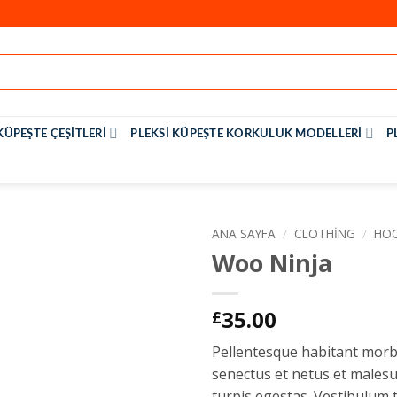
KÜPEŞTE ÇEŞITLERI
PLEKSI KÜPEŞTE KORKULUK MODELLERI
P
ANA SAYFA
/
CLOTHING
/
HO
Woo Ninja
35.00
£
Pellentesque habitant morbi
senectus et netus et males
turpis egestas. Vestibulum 