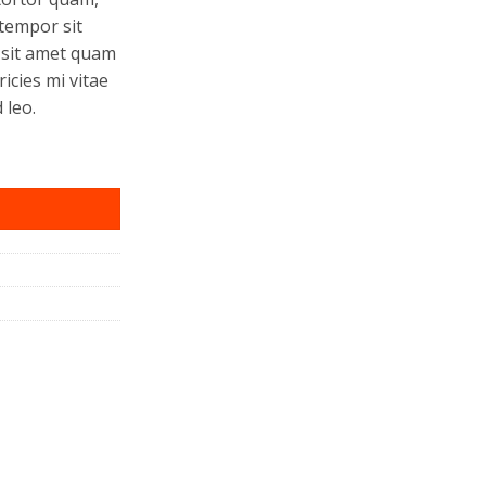
 tempor sit
 sit amet quam
icies mi vitae
 leo.