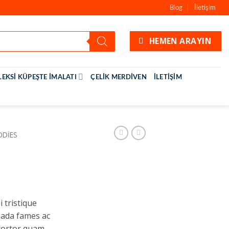
Blog
İletişim
HEMEN ARAYIN
LEKSI KÜPEŞTE İMALATI
ÇELIK MERDIVEN
İLETIŞIM
ODIES
 tristique
uada fames ac
tortor quam,